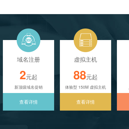
域名注册
虚拟主机
2
88
元起
元起
新顶级域名促销
体验型 150M 虚拟主机
查看详情
查看详情