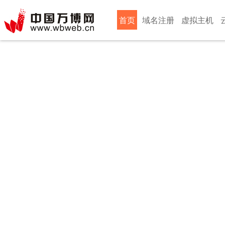
首页
域名注册
虚拟主机