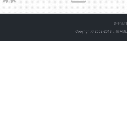
关于我们
Copyright © 2002-2018 万博网络