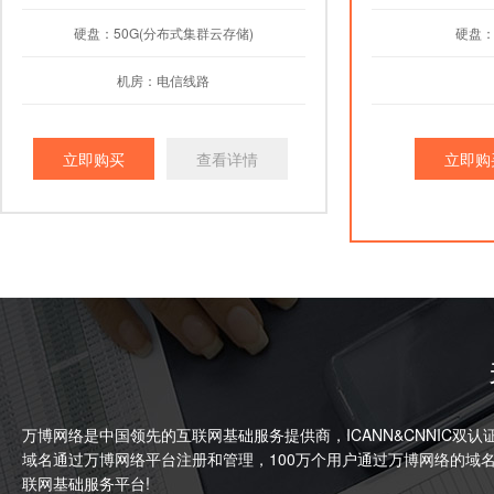
硬盘：50G(分布式集群云存储)
硬盘：
机房：电信线路
立即购买
查看详情
立即购
万博网络是中国领先的互联网基础服务提供商，ICANN&CNNIC双认
域名
通过万博网络平台注册和管理，100万个用户通过万博网络的域
联网基础服务平台!