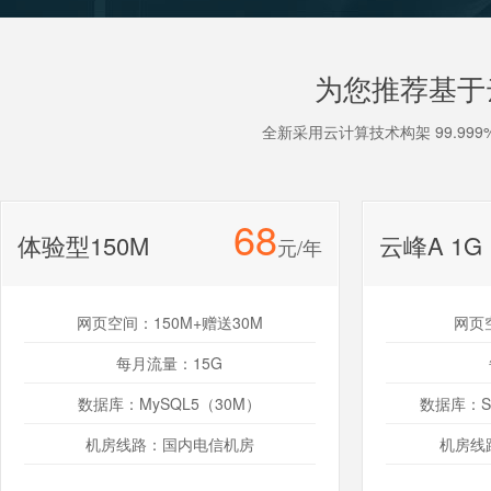
为您推荐基于
全新采用云计算技术构架 99.9
68
体验型150M
云峰A 1G
元/年
网页空间：150M+赠送30M
网页
每月流量：15G
数据库：MySQL5（30M）
数据库：SQ
机房线路：国内电信机房
机房线